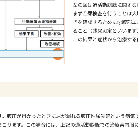
左の図は過活動膀胱に関する
まず①尿検査を行うことは大
きを確認するために②腹部エ
ること（残尿測定といいます
この結果と症状から治療する
す。腹圧が掛かったときに尿が漏れる腹圧性尿失禁という病気
おこります。この場合には、上記の過活動膀胱での治療薬内服