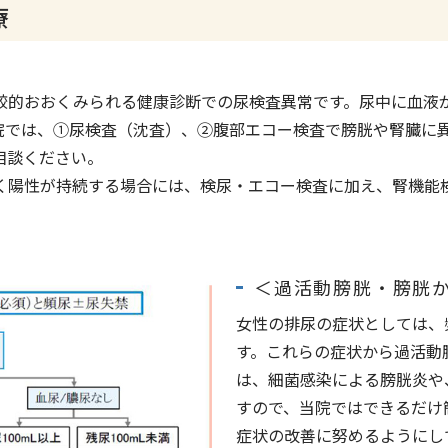
療
較的おおくみられる健康診断での尿検査異常です。尿中に血液
院では、①尿検査（沈査）、②腹部エコー検査で膀胱や腎臓に
相談ください。
く陽性が持続する場合には、検尿・エコー検査に加え、腎機能
＜過活動膀胱・膀胱
女性の排尿の症状としては、
す。これらの症状から過活動
は、細菌感染による膀胱炎や
すので、当院ではできるだけ
症状の改善に努めるようにし