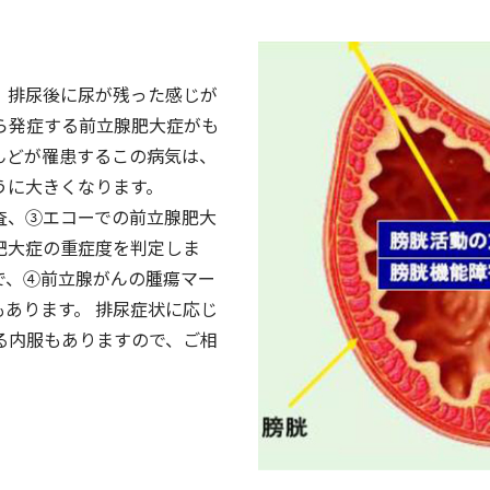
、排尿後に尿が残った感じが
ら発症する前立腺肥大症がも
んどが罹患するこの病気は、
うに大きくなります。
査、③エコーでの前立腺肥大
肥大症の重症度を判定しま
で、④前立腺がんの腫瘍マー
もあります。 排尿症状に応じ
る内服もありますので、ご相