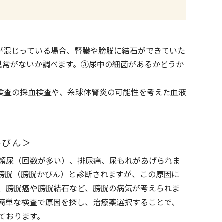
が混じっている場合、腎臓や膀胱に結石ができていた
異常がないか調べます。③尿中の細菌があるかどうか
検査の採血検査や、糸球体腎炎の可能性を考えた血液
かびん＞
頻尿（回数が多い）、排尿痛、尿もれがあげられま
膀胱（膀胱かびん）と診断されますが、この原因に
、膀胱癌や膀胱結石など、膀胱の病気が考えられま
簡単な検査で原因を探し、治療薬選択することで、
ております。